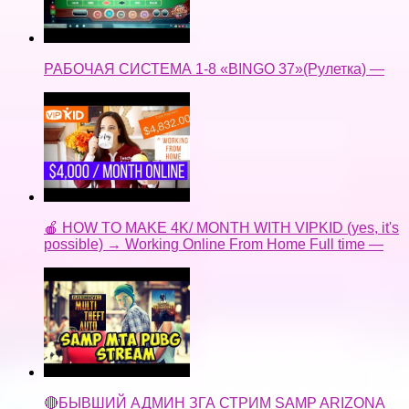
РАБОЧАЯ СИСТЕМА 1-8 «BINGO 37»(Рулетка) —
🍎 HOW TO MAKE 4K/ MONTH WITH VIPKID (yes, it's
possible) → Working Online From Home Full time —
🔴БЫВШИЙ АДМИН ЗГА СТРИМ SAMP ARIZONA