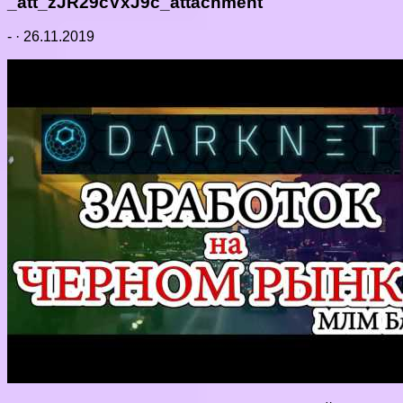
_att_zJR29cVxJ9c_attachment
-
·
26.11.2019