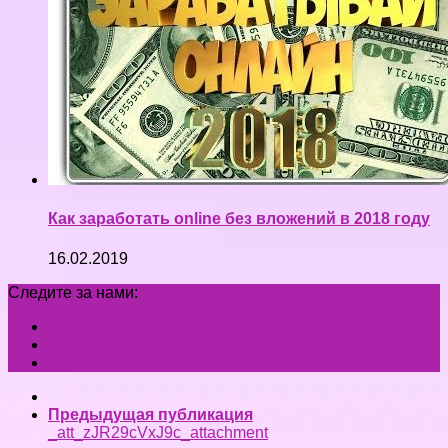
Как заработать online без вложений в 2018 году
16.02.2019
Следите за нами:
Предыдущая публикация
_att_zJR29cVxJ9c_attachment