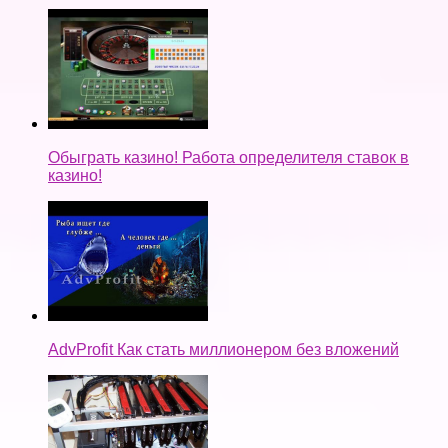
Обыграть казино! Работа определителя ставок в
казино!
AdvProfit Как стать миллионером без вложений