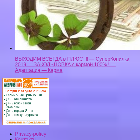
ВЫХОДИМ ВСЕГДА в ПЛЮС !!! — СуперКопилка
2019 — ЗАКОЛЬЦОВКА с кармой 100% ! —
Адаптация — Карма
Privacy-policy
Контакты
Верняк © 2026. Все права защищены.