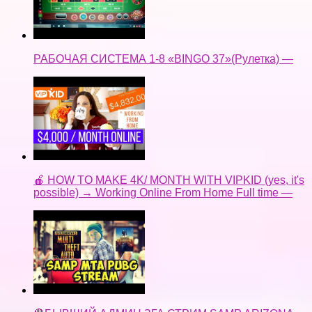
РАБОЧАЯ СИСТЕМА 1-8 «BINGO 37»(Рулетка) —
🍎 HOW TO MAKE 4K/ MONTH WITH VIPKID (yes, it's
possible) → Working Online From Home Full time —