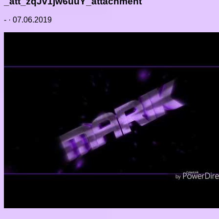
_att_zqJv1jw6uuY_attachment
-
·
07.06.2019