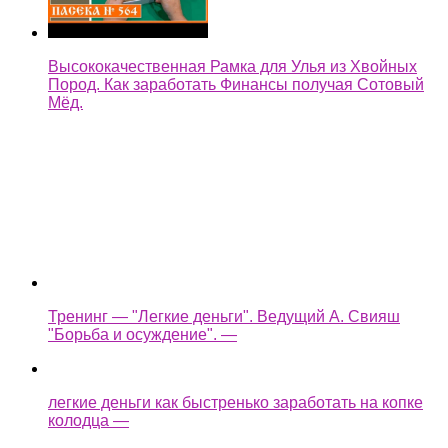
Высококачественная Рамка для Улья из Хвойных
Пород. Как заработать Финансы получая Сотовый
Мёд.
Тренинг — "Легкие деньги". Ведущий А. Свияш
"Борьба и осуждение". —
легкие деньги как быстренько заработать на копке
колодца —
Assassin's Creed Syndicate Прохождение Без
Комментариев Часть 35 — Легкие деньги / Планы
изменились —