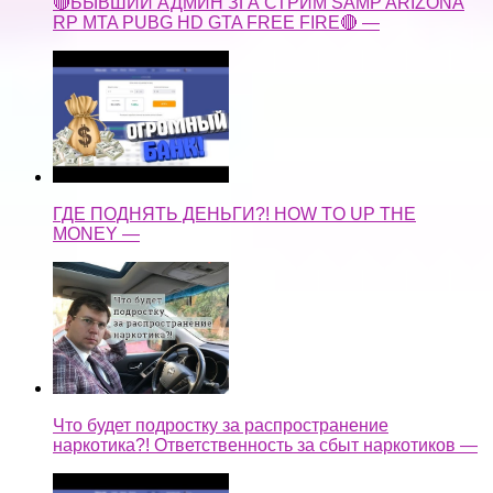
🔴БЫВШИЙ АДМИН ЗГА СТРИМ SAMP ARIZONA
RP MTA PUBG HD GTA FREE FIRE🔴 —
ГДЕ ПОДНЯТЬ ДЕНЬГИ?! HOW TO UP THE
MONEY —
Что будет подростку за распространение
наркотика?! Ответственность за сбыт наркотиков —