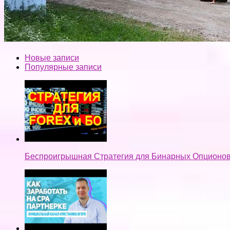
Новые записи
Популярные записи
Беспроигрышная Стратегия для Бинарных Опционов