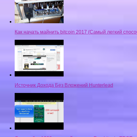
Как начать майнить bitcoin 2017 (Самый легкий спос
Источник Дохода Без Вложений Hunterlead