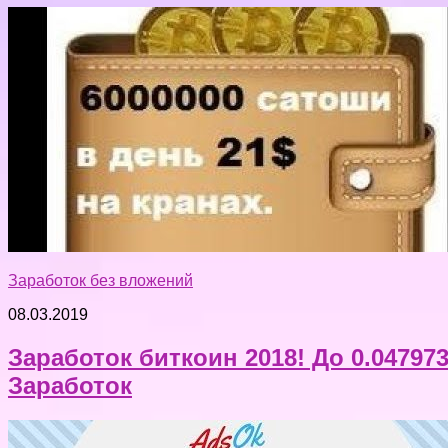
Заработок без вложений
08.03.2019
Заработок биткоин 2018! До 0.04797
Заработок