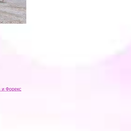
 и Форекс