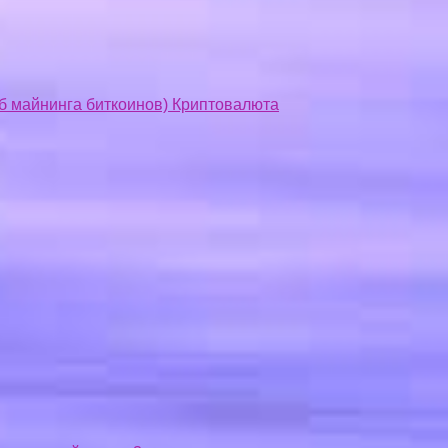
об майнинга биткоинов) Криптовалюта