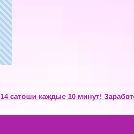
314 сатоши каждые 10 минут! Заработ