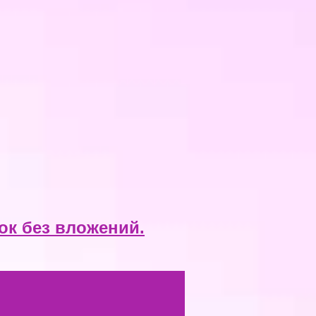
ок без вложений.