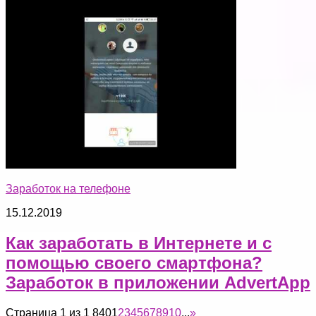
Заработок на телефоне
15.12.2019
Как заработать в Интернете и с
помощью своего смартфона?
Заработок в приложении AdvertApp
Страница 1 из 1 840
1
2
3
4
5
6
7
8
9
10
...
»