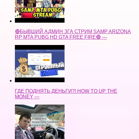
🔴БЫВШИЙ АДМИН ЗГА СТРИМ SAMP ARIZONA
RP MTA PUBG HD GTA FREE FIRE🔴 —
ГДЕ ПОДНЯТЬ ДЕНЬГИ?! HOW TO UP THE
MONEY —