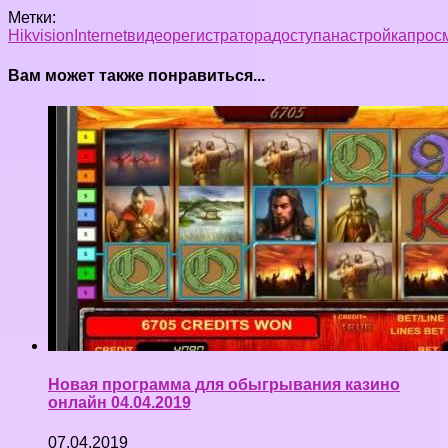
Метки:
Hikvision
Internet
видеорегистратора
доступа
настройка
прос
Вам может также понравиться...
Новая программа для обыгрывания казино
онлайн 04.04.2019
07.04.2019