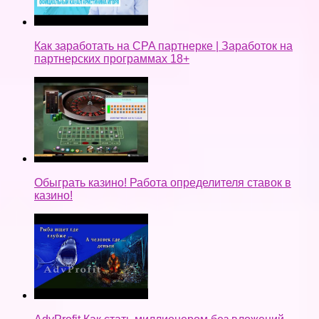
Как заработать на CPA партнерке | Заработок на
партнерских программах 18+
Обыграть казино! Работа определителя ставок в
казино!