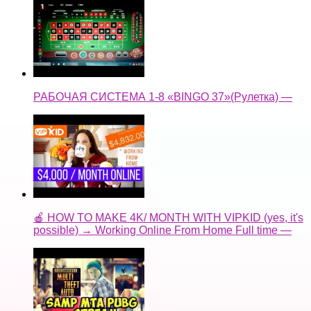
РАБОЧАЯ СИСТЕМА 1-8 «BINGO 37»(Рулетка) —
🍎 HOW TO MAKE 4K/ MONTH WITH VIPKID (yes, it's
possible) → Working Online From Home Full time —