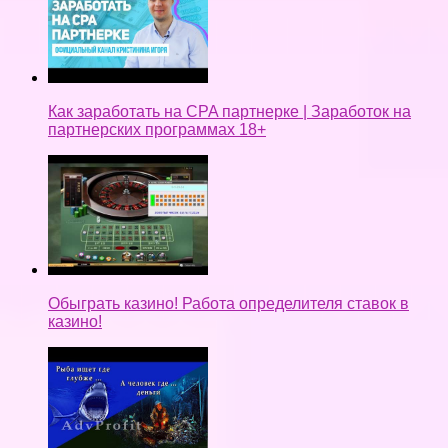
Как заработать на CPA партнерке | Заработок на
партнерских программах 18+
Обыграть казино! Работа определителя ставок в
казино!