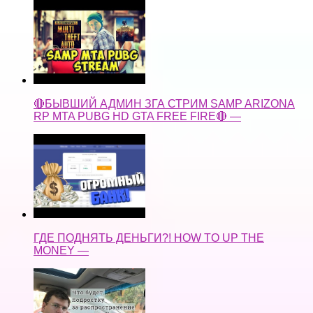
🔴БЫВШИЙ АДМИН ЗГА СТРИМ SAMP ARIZONA
RP MTA PUBG HD GTA FREE FIRE🔴 —
ГДЕ ПОДНЯТЬ ДЕНЬГИ?! HOW TO UP THE
MONEY —