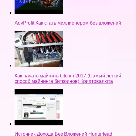
AdvProfit Как стать миллионером без вложений
Как начать майнить bitcoin 2017 (Самый легкий
способ майнинга биткоинов) Криптовалюта
Источник Дохода Без Вложений Hunterlead