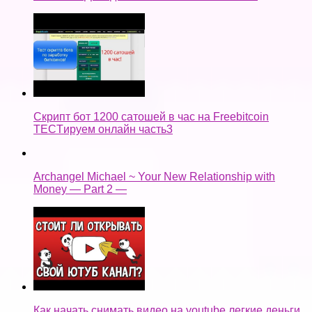
Скрипт бот 1200 сатошей в час на Freebitcoin
TECTируем онлайн часть3
Archangel Michael ~ Your New Relationship with
Money — Part 2 —
Как начать снимать видео на youtube легкие деньги