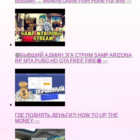
possible) → Working Online From Home Full time —
🔴БЫВШИЙ АДМИН ЗГА СТРИМ SAMP ARIZONA
RP MTA PUBG HD GTA FREE FIRE🔴 —
ГДЕ ПОДНЯТЬ ДЕНЬГИ?! HOW TO UP THE
MONEY —