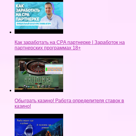
Как заработать на CPA партнерке | Заработок на
партнерских программах 18+
Обыграть казино! Работа определителя ставок в
казино!