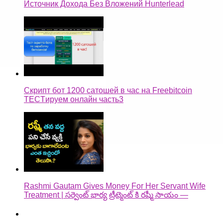
Источник Дохода Без Вложений Hunterlead
Скрипт бот 1200 сатошей в час на Freebitcoin
TECTируем онлайн часть3
Rashmi Gautam Gives Money For Her Servant Wife
Treatment | సర్వెంట్ భార్య ట్రీట్మెంట్ కి రష్మీ సాయం —