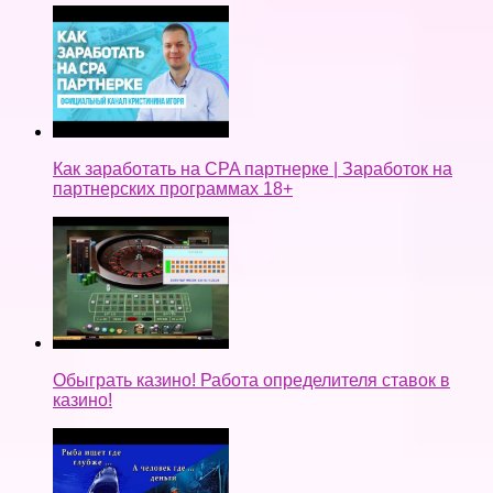
Как заработать на CPA партнерке | Заработок на
партнерских программах 18+
Обыграть казино! Работа определителя ставок в
казино!