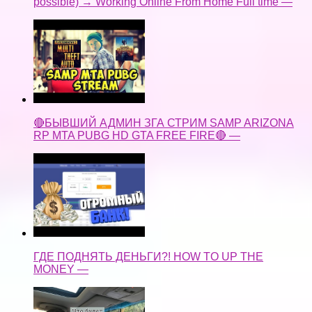
possible) → Working Online From Home Full time —
🔴БЫВШИЙ АДМИН ЗГА СТРИМ SAMP ARIZONA
RP MTA PUBG HD GTA FREE FIRE🔴 —
ГДЕ ПОДНЯТЬ ДЕНЬГИ?! HOW TO UP THE
MONEY —