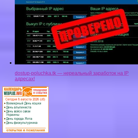
dostup-poluchka.tk — нереальный заработок на IP
адресах!