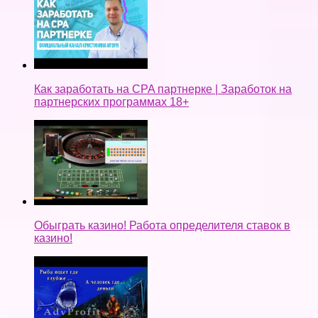
Как заработать на CPA партнерке | Заработок на
партнерских программах 18+
Обыграть казино! Работа определителя ставок в
казино!