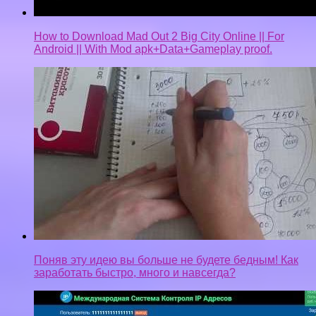
How to Download Mad Out 2 Big City Online || For
Android || With Mod apk+Data+Gameplay proof.
Поняв эту идею вы больше не будете бедным! Как
заработать быстро, много и навсегда?