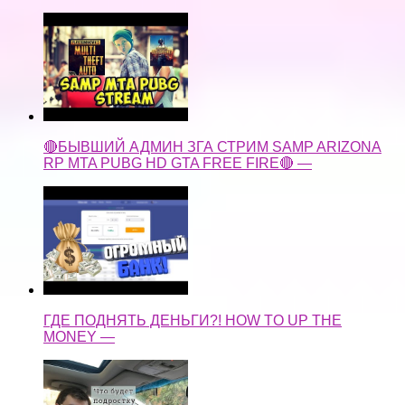
🔴БЫВШИЙ АДМИН ЗГА СТРИМ SAMP ARIZONA
RP MTA PUBG HD GTA FREE FIRE🔴 —
ГДЕ ПОДНЯТЬ ДЕНЬГИ?! HOW TO UP THE
MONEY —