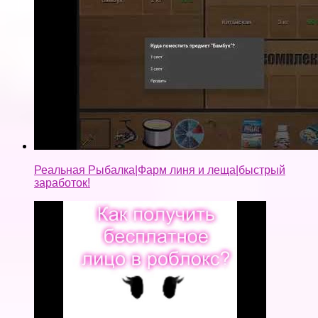
Реальная Рыбалка|Фарм линя и леща|быстрый
заработок!