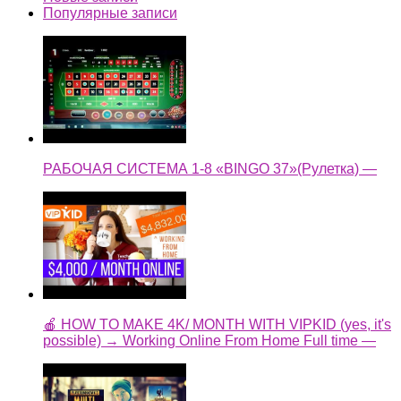
Популярные записи
РАБОЧАЯ СИСТЕМА 1-8 «BINGO 37»(Рулетка) —
🍎 HOW TO MAKE 4K/ MONTH WITH VIPKID (yes, it's
possible) → Working Online From Home Full time —