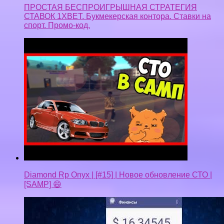
ПРОСТАЯ БЕСПРОИГРЫШНАЯ СТРАТЕГИЯ
СТАВОК 1XBET. Букмекерская контора. Ставки на
спорт. Промо-код.
Diamond Rp Onyx | [#15] | Новое обновление СТО |
[SAMP] 😄