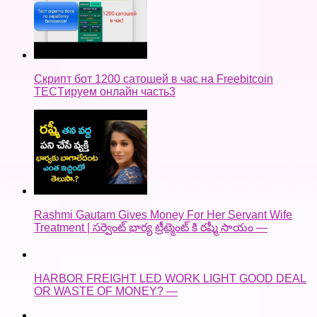
Скрипт бот 1200 сатошей в час на Freebitcoin
TECTируем онлайн часть3
Rashmi Gautam Gives Money For Her Servant Wife
Treatment | సర్వెంట్ భార్య ట్రీట్మెంట్ కి రష్మీ సాయం —
HARBOR FREIGHT LED WORK LIGHT GOOD DEAL
OR WASTE OF MONEY? —