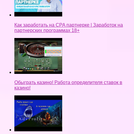
Как заработать на CPA партнерке | Заработок на
партнерских программах 18+
Обыграть казино! Работа определителя ставок в
казино!