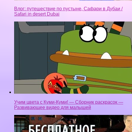
Влог: путешествие по пустыне, Сафари в Дубаи /
Safari in desert Dubai
Учим цвета с Куми-Куми! — Сборник раскрасок —
Развивающее видео для малышей