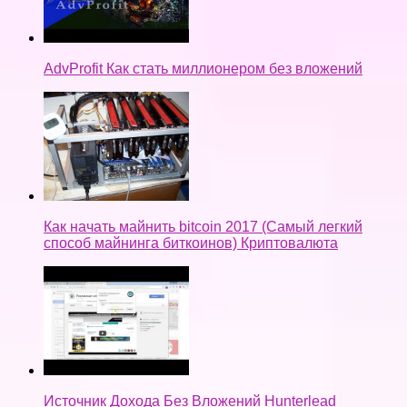
AdvProfit Как стать миллионером без вложений
Как начать майнить bitcoin 2017 (Самый легкий
способ майнинга биткоинов) Криптовалюта
Источник Дохода Без Вложений Hunterlead