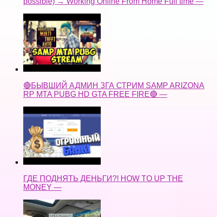
possible) → Working Online From Home Full time —
🔴БЫВШИЙ АДМИН ЗГА СТРИМ SAMP ARIZONA
RP MTA PUBG HD GTA FREE FIRE🔴 —
ГДЕ ПОДНЯТЬ ДЕНЬГИ?! HOW TO UP THE
MONEY —