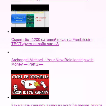
Скрипт бот 1200 сатошей в час на Freebitcoin
TECTируем онлайн часть3
Archangel Michael ~ Your New Relationship with
Money — Part 2 —
Как начать снимать видео на youtube легкие деньги