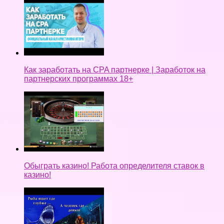
Как заработать на CPA партнерке | Заработок на
партнерских программах 18+
Обыграть казино! Работа определителя ставок в
казино!