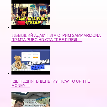
🔴БЫВШИЙ АДМИН ЗГА СТРИМ SAMP ARIZONA
RP MTA PUBG HD GTA FREE FIRE🔴 —
ГДЕ ПОДНЯТЬ ДЕНЬГИ?! HOW TO UP THE
MONEY —