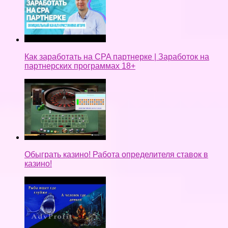
Как заработать на CPA партнерке | Заработок на
партнерских программах 18+
Обыграть казино! Работа определителя ставок в
казино!