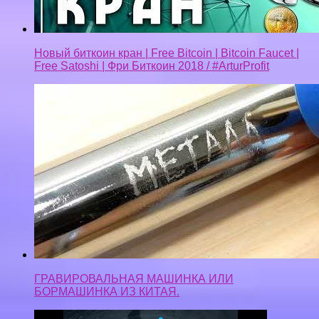
Новый биткоин кран | Free Bitcoin | Bitcoin Faucet |
Free Satoshi | Фри Биткоин 2018 / #ArturProfit
ГРАВИРОВАЛЬНАЯ МАШИНКА ИЛИ
БОРМАШИНКА ИЗ КИТАЯ.