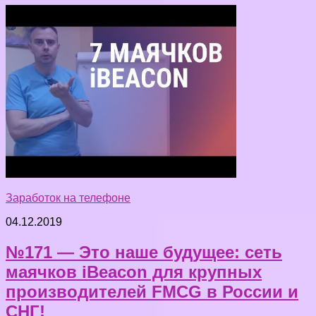
Заработок на телефоне
04.12.2019
№171 — Это наше будущее: сеть
маячков iBeacon для крупных
производителей FMCG в России и
СНГ!