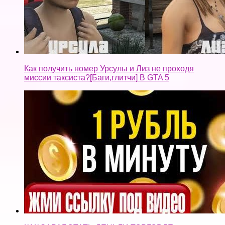
Как получить номер Урсулы и Лиз не проходя
миссии таксиста?[Баги,глитчи] В GTA 5