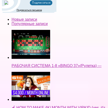
Подписаться письмом
Новые записи
Популярные записи
РАБОЧАЯ СИСТЕМА 1-8 «BINGO 37»(Рулетка) —
🍎 HOW TO MAKE 4K/ MONTH WITH VIPKID (yes, it's