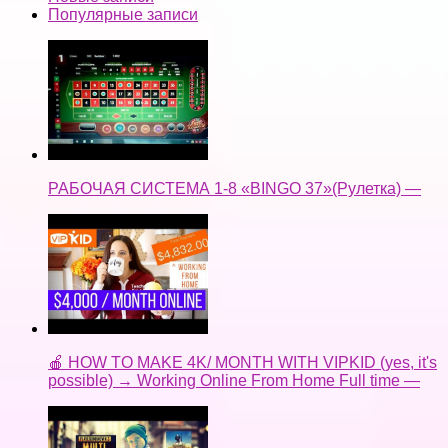
Популярные записи
РАБОЧАЯ СИСТЕМА 1-8 «BINGO 37»(Рулетка) —
🍎 HOW TO MAKE 4K/ MONTH WITH VIPKID (yes, it's
possible) → Working Online From Home Full time —