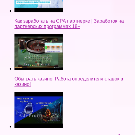
Как заработать на CPA партнерке | Заработок на
партнерских программах 18+
Обыграть казино! Работа определителя ставок в
казино!