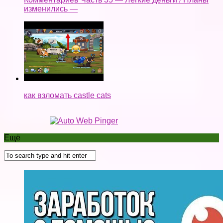
изменились —
как взломать castle cats
Ещё