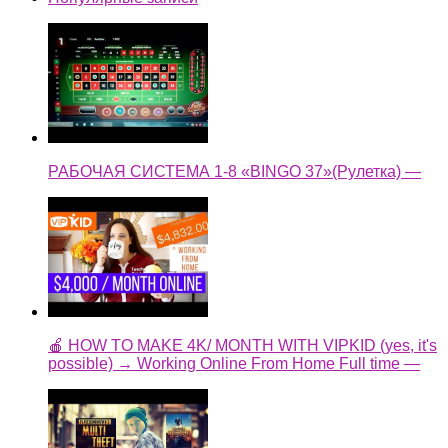
РАБОЧАЯ СИСТЕМА 1-8 «BINGO 37»(Рулетка) —
🍎 HOW TO MAKE 4K/ MONTH WITH VIPKID (yes, it's
possible) → Working Online From Home Full time —