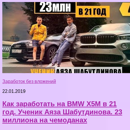
Заработок без вложений
22.01.2019
Как заработать на BMW X5M в 21
год. Ученик Аяза Шабутдинова. 23
миллиона на чемоданах