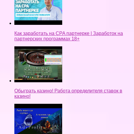
Как заработать на CPA партнерке | Заработок на
партнерских программах 18+
Обыграть казино! Работа определителя ставок в
казино!