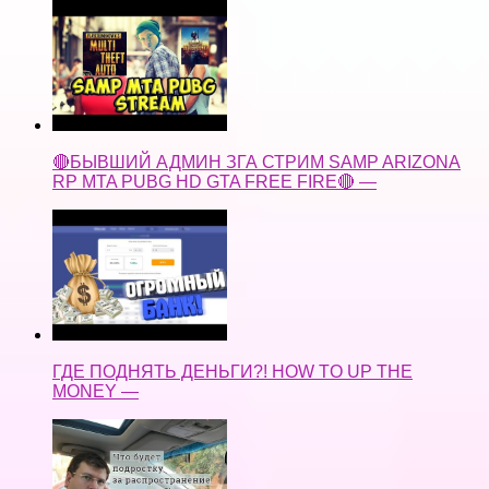
🔴БЫВШИЙ АДМИН ЗГА СТРИМ SAMP ARIZONA
RP MTA PUBG HD GTA FREE FIRE🔴 —
ГДЕ ПОДНЯТЬ ДЕНЬГИ?! HOW TO UP THE
MONEY —