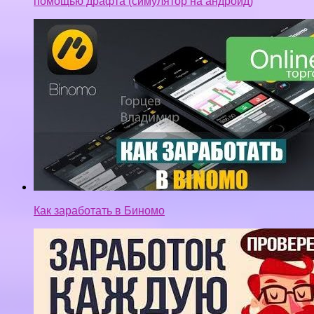
помощью драфта (симулятор на андроид)
Как заработать в Биномо