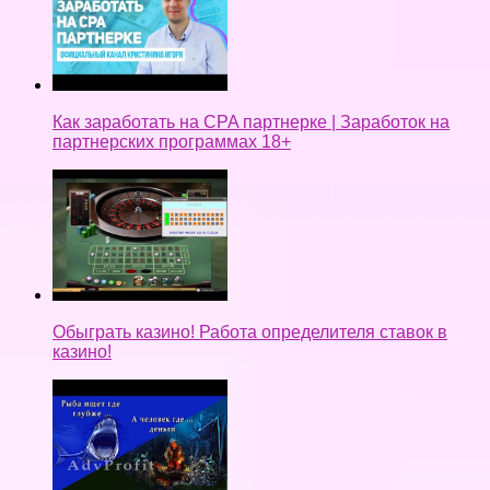
Как заработать на CPA партнерке | Заработок на
партнерских программах 18+
Обыграть казино! Работа определителя ставок в
казино!