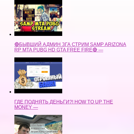
🔴БЫВШИЙ АДМИН ЗГА СТРИМ SAMP ARIZONA
RP MTA PUBG HD GTA FREE FIRE🔴 —
ГДЕ ПОДНЯТЬ ДЕНЬГИ?! HOW TO UP THE
MONEY —