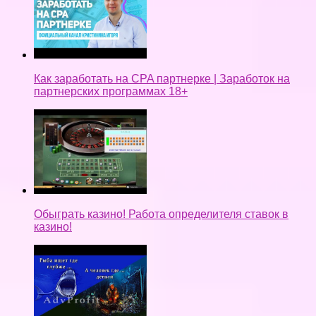
Как заработать на CPA партнерке | Заработок на
партнерских программах 18+
Обыграть казино! Работа определителя ставок в
казино!