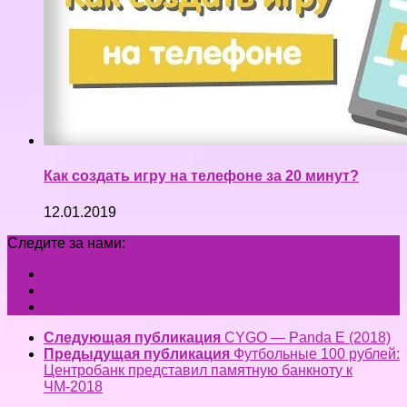
Как создать игру на телефоне за 20 минут?
12.01.2019
Следите за нами:
Следующая публикация
CYGO — Panda E (2018)
Предыдущая публикация
Футбольные 100 рублей:
Центробанк представил памятную банкноту к
ЧМ-2018