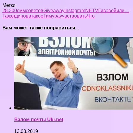
Метки:
28.
300сммсоветов
Giveaway
instagram
NET
V
Гивэвей
или…
Тажетдинова
такое
Тимура
участвовать
Что
Вам может также понравиться...
Взлом почты Ukr.net
13.03.2019