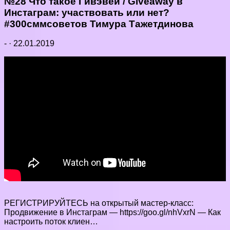
№28 Что такое Гивэвей / Giveaway в
Инстаграм: участвовать или нет?
#300сммсоветов Тимура Тажетдинова
-
·
22.01.2019
РЕГИСТРИРУЙТЕСЬ на открытый мастер-класс:
Продвижение в Инстаграм — https://goo.gl/nhVxrN — Как
настроить поток клиен…