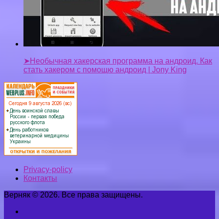
➤Необычная хакерская программа на андроид. Как
стать хакером с помощю андроид | Jony King
Privacy-policy
Контакты
Верняк © 2026. Все права защищены.