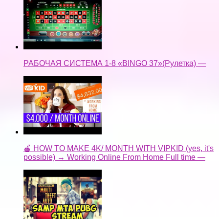
РАБОЧАЯ СИСТЕМА 1-8 «BINGO 37»(Рулетка) —
🍎 HOW TO MAKE 4K/ MONTH WITH VIPKID (yes, it's
possible) → Working Online From Home Full time —