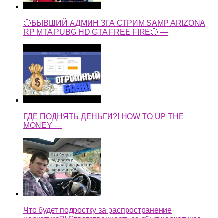
🔴БЫВШИЙ АДМИН ЗГА СТРИМ SAMP ARIZONA
RP MTA PUBG HD GTA FREE FIRE🔴 —
ГДЕ ПОДНЯТЬ ДЕНЬГИ?! HOW TO UP THE
MONEY —
Что будет подростку за распространение