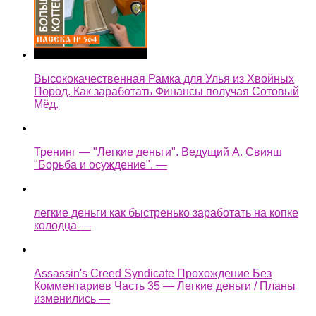
Высококачественная Рамка для Улья из Хвойных
Пород. Как заработать Финансы получая Сотовый
Мёд.
Тренинг — "Легкие деньги". Ведущий А. Свияш
"Борьба и осуждение". —
легкие деньги как быстренько заработать на копке
колодца —
Assassin's Creed Syndicate Прохождение Без
Комментариев Часть 35 — Легкие деньги / Планы
изменились —