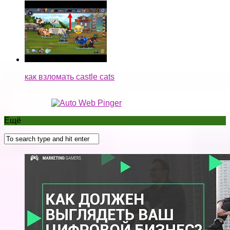
как взломать castle cats
Ещё