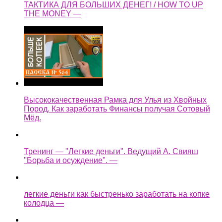
ТАКТИКА ДЛЯ БОЛЬШИХ ДЕНЕГ! / HOW TO UP
THE MONEY —
Высококачественная Рамка для Улья из Хвойных
Пород. Как заработать Финансы получая Сотовый
Мёд.
Тренинг — "Легкие деньги". Ведущий А. Свияш
"Борьба и осуждение". —
легкие деньги как быстренько заработать на копке
колодца —