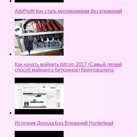
AdvProfit Как стать миллионером без вложений
Как начать майнить bitcoin 2017 (Самый легкий
способ майнинга биткоинов) Криптовалюта
Источник Дохода Без Вложений Hunterlead