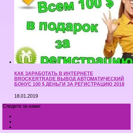
КАК ЗАРАБОТАТЬ В ИНТЕРНЕТЕ
BROCKERTRADE ВЫВОД АВТОМАТИЧЕСКИЙ
БОНУС 100 $ ДЕНЬГИ ЗА РЕГИСТРАЦИЮ 2018
18.01.2019
Следите за нами: