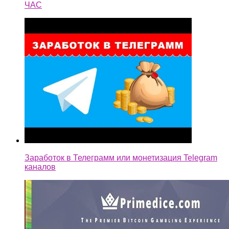
ЧАС
Заработок в Телеграмм или монетизация Telegram
каналов