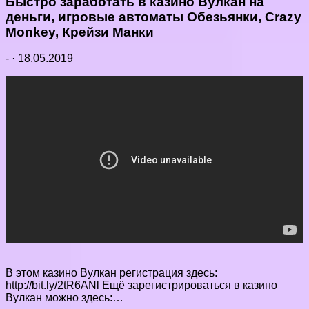
Быстро заработать в казино Вулкан на
деньги, игровые автоматы Обезьянки, Crazy
Monkey, Крейзи Манки
-
·
18.05.2019
В этом казино Вулкан регистрация здесь:
http://bit.ly/2tR6ANl Ещё зарегистрироваться в казино
Вулкан можно здесь:…