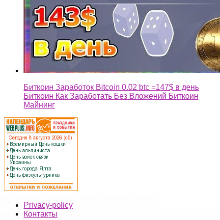
Биткоин Заработок Bitcoin 0.02 btc =147$ в день
Биткоин Как Заработать Без Вложений Биткоин
Майнинг
Privacy-policy
Контакты