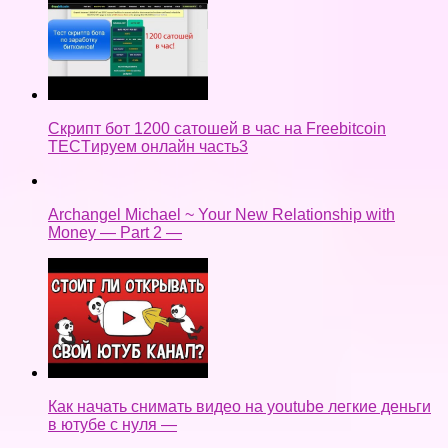
Скрипт бот 1200 сатошей в час на Freebitcoin
TECTируем онлайн часть3
Archangel Michael ~ Your New Relationship with
Money — Part 2 —
Как начать снимать видео на youtube легкие деньги
в ютубе с нуля —