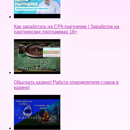
Как заработать на CPA партнерке | Заработок на
партнерских программах 18+
Обыграть казино! Работа определителя ставок в
казино!