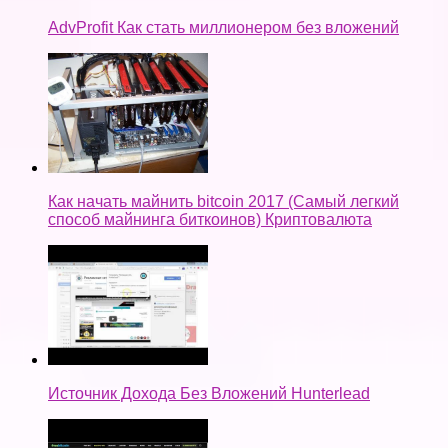
AdvProfit Как стать миллионером без вложений
Как начать майнить bitcoin 2017 (Самый легкий
способ майнинга биткоинов) Криптовалюта
Источник Дохода Без Вложений Hunterlead