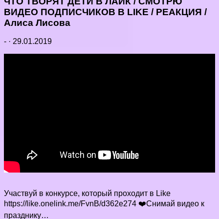
ЧТО ТВОРЯТ ДЕТИ В ЛАЙК / СМОТРЮ
ВИДЕО ПОДПИСЧИКОВ В LIKE / РЕАКЦИЯ /
Алиса Лисова
-
·
29.01.2019
Участвуй в конкурсе, который проходит в Like
https://like.onelink.me/FvnB/d362e274 ❤️Снимай видео к
празднику…