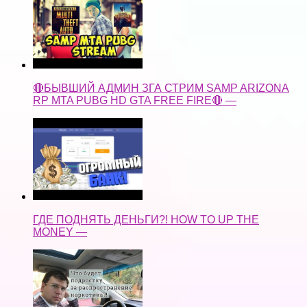
🔴БЫВШИЙ АДМИН ЗГА СТРИМ SAMP ARIZONA
RP MTA PUBG HD GTA FREE FIRE🔴 —
ГДЕ ПОДНЯТЬ ДЕНЬГИ?! HOW TO UP THE
MONEY —