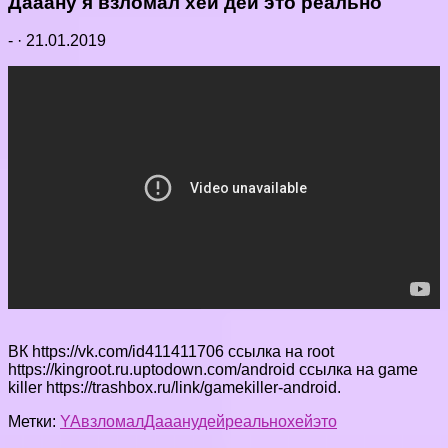
Дааану я взломал хей дей это реально
-
·
21.01.2019
ВК https://vk.com/id411411706 ссылка на root
https://kingroot.ru.uptodown.com/android ссылка на game
killer https://trashbox.ru/link/gamekiller-android.
Метки:
YA
взломал
Дааану
дей
реально
хей
это