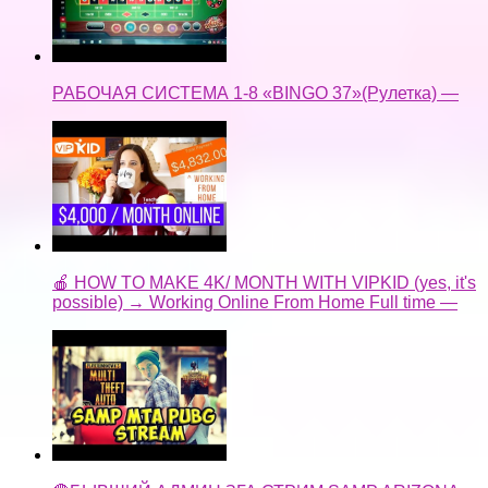
РАБОЧАЯ СИСТЕМА 1-8 «BINGO 37»(Рулетка) —
🍎 HOW TO MAKE 4K/ MONTH WITH VIPKID (yes, it's
possible) → Working Online From Home Full time —