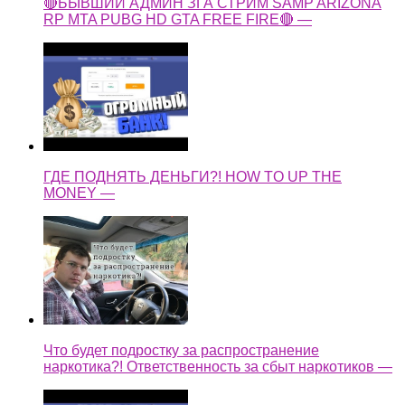
🔴БЫВШИЙ АДМИН ЗГА СТРИМ SAMP ARIZONA
RP MTA PUBG HD GTA FREE FIRE🔴 —
ГДЕ ПОДНЯТЬ ДЕНЬГИ?! HOW TO UP THE
MONEY —
Что будет подростку за распространение
наркотика?! Ответственность за сбыт наркотиков —