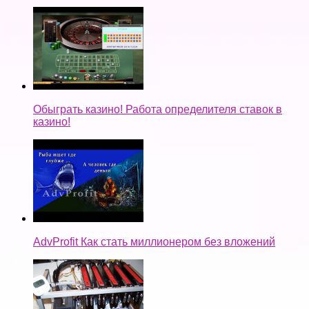
Обыграть казино! Работа определителя ставок в
казино!
AdvProfit Как стать миллионером без вложений