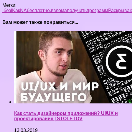
Метки:
.без
I
Kак
NA
бесплатно.
взлома
получить
программ
Раскрыва
Вам может также понравиться...
Как стать дизайнером приложений? UI/UX и
проектирование | STOLETOV
13.03.2019