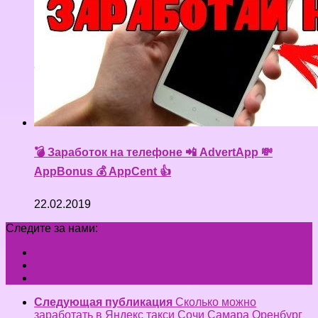
💣 Заработок на телефоне 📲 AdvertApp 💸
AppBonus 💰 AppCent 👍
22.02.2019
Следите за нами:
Следующая публикация
Сколько можно
заработать в Яндекс такси Сочи Самара Оренбург