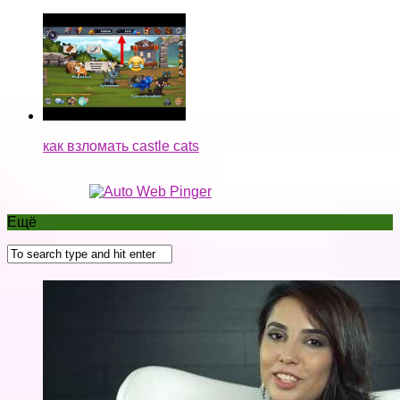
как взломать castle cats
Ещё