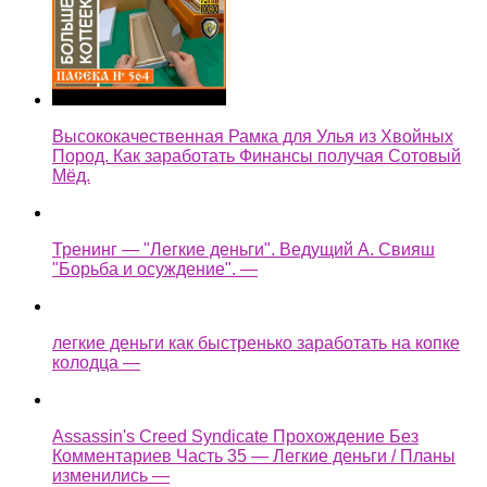
Высококачественная Рамка для Улья из Хвойных
Пород. Как заработать Финансы получая Сотовый
Мёд.
Тренинг — "Легкие деньги". Ведущий А. Свияш
"Борьба и осуждение". —
легкие деньги как быстренько заработать на копке
колодца —
Assassin's Creed Syndicate Прохождение Без
Комментариев Часть 35 — Легкие деньги / Планы
изменились —