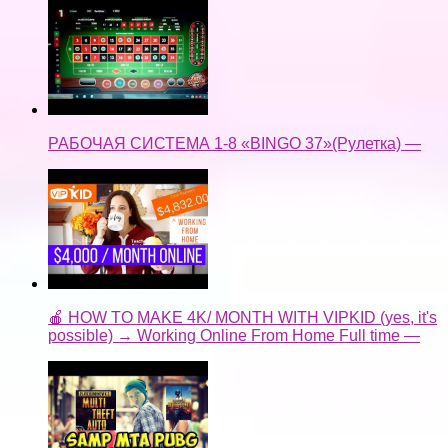
РАБОЧАЯ СИСТЕМА 1-8 «BINGO 37»(Рулетка) —
🍎 HOW TO MAKE 4K/ MONTH WITH VIPKID (yes, it's
possible) → Working Online From Home Full time —