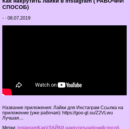
Как накрутить лайки в Instagram ( РАБОЧИЙ
СПОСОБ)
-
·
08.07.2019
Название приложения: Лайки для Инстаграм Ссылка на
приложение (уже рабочая): https://goo-gl.su/Z2VLwu
Лучшая…
Метки:
instagram
Kак
V
ЛАЙКИ.
накрутить
рабочий
способ.