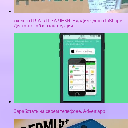
сколько ПЛАТЯТ ЗА ЧЕКИ, ЕдаДил Qrooto InShoper
Дисконто, обзор инструкция
Заработать на своём телефоне. Advert app