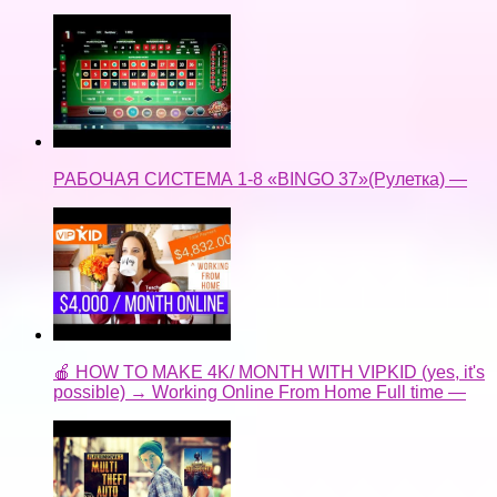
РАБОЧАЯ СИСТЕМА 1-8 «BINGO 37»(Рулетка) —
🍎 HOW TO MAKE 4K/ MONTH WITH VIPKID (yes, it's
possible) → Working Online From Home Full time —