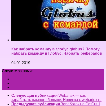
Как набрать команду в глобус globus? Помогу
набрать команду в Глобус. Набрать рефералов
04.01.2019
Следите за нами:
Следующая публикация
Webartex — как
заработать намного больше. Новинка с webartex ru
Предыдущая публикация
Заработок на CatCut 1