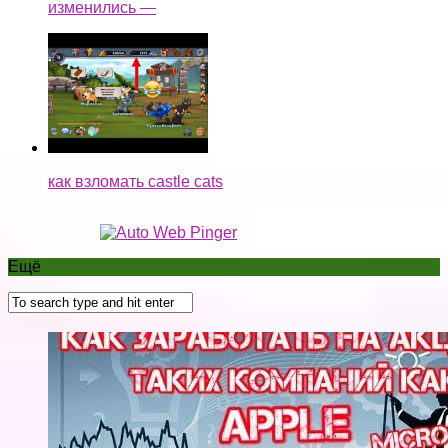
изменились —
как взломать castle cats
Ещё