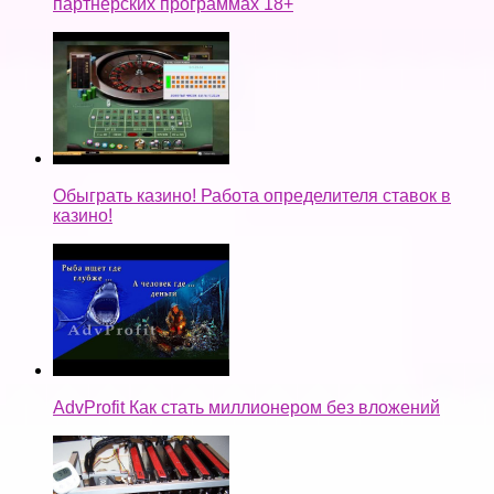
партнерских программах 18+
Обыграть казино! Работа определителя ставок в
казино!
AdvProfit Как стать миллионером без вложений