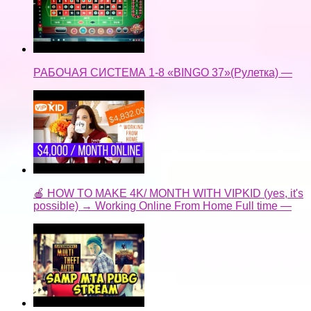
РАБОЧАЯ СИСТЕМА 1-8 «BINGO 37»(Рулетка) —
🍎 HOW TO MAKE 4K/ MONTH WITH VIPKID (yes, it's
possible) → Working Online From Home Full time —