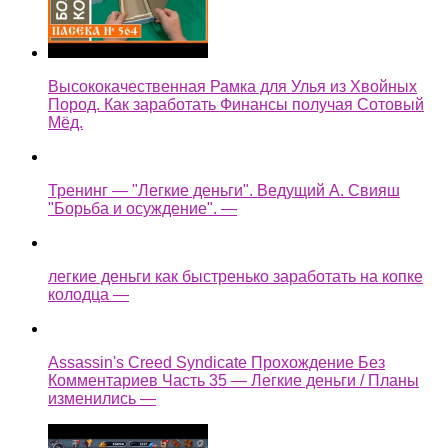
Высококачественная Рамка для Улья из Хвойных
Пород. Как заработать Финансы получая Сотовый
Мёд.
Тренинг — "Легкие деньги". Ведущий А. Свияш
"Борьба и осуждение". —
легкие деньги как быстренько заработать на копке
колодца —
Assassin's Creed Syndicate Прохождение Без
Комментариев Часть 35 — Легкие деньги / Планы
изменились —