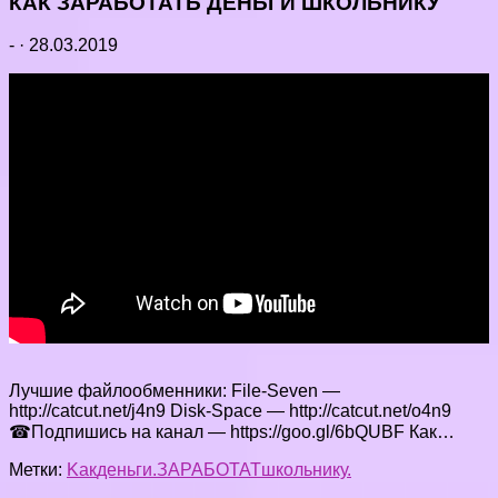
КАК ЗАРАБОТАТЬ ДЕНЬГИ ШКОЛЬНИКУ
-
·
28.03.2019
Лучшие файлообменники: File-Seven —
http://catcut.net/j4n9 Disk-Space — http://catcut.net/o4n9
☎Подпишись на канал — https://goo.gl/6bQUBF Как…
Метки:
Kак
деньги.
ЗАРАБОТАТ
школьнику.