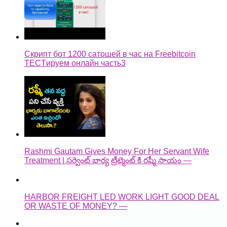
Скрипт бот 1200 сатошей в час на Freebitcoin
TECTируем онлайн часть3
Rashmi Gautam Gives Money For Her Servant Wife
Treatment | సర్వెంట్ భార్య ట్రీట్మెంట్ కి రష్మీ సాయం —
HARBOR FREIGHT LED WORK LIGHT GOOD DEAL
OR WASTE OF MONEY? —