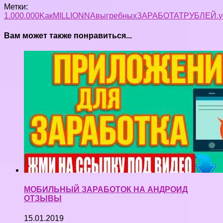
Метки:
1.000.000
Kак
MILLION
NA
выгребных
ЗАРАБОТАТ
РУБЛЕЙ.
у
Вам может также понравиться...
МОБИЛЬНЫЙ ЗАРАБОТОК НА АНДРОИД
ОТЗЫВЫ
15.01.2019