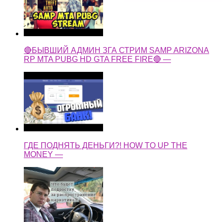
🔴БЫВШИЙ АДМИН ЗГА СТРИМ SAMP ARIZONA
RP MTA PUBG HD GTA FREE FIRE🔴 —
ГДЕ ПОДНЯТЬ ДЕНЬГИ?! HOW TO UP THE
MONEY —