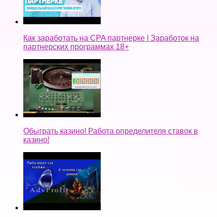
Как заработать на CPA партнерке | Заработок на
партнерских программах 18+
Обыграть казино! Работа определителя ставок в
казино!