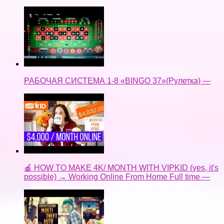
РАБОЧАЯ СИСТЕМА 1-8 «BINGO 37»(Рулетка) —
🍎 HOW TO MAKE 4K/ MONTH WITH VIPKID (yes, it's
possible) → Working Online From Home Full time —