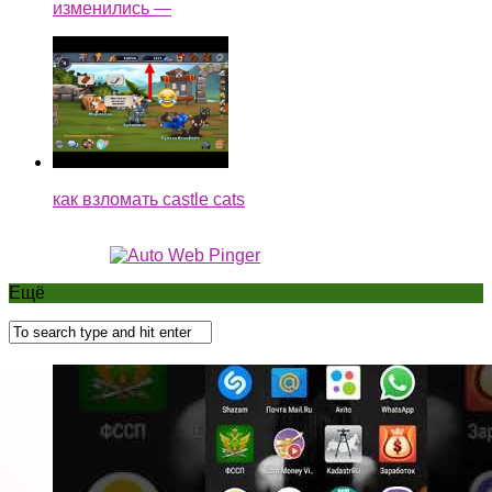
изменились —
как взломать castle cats
Ещё