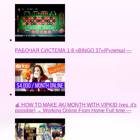
РАБОЧАЯ СИСТЕМА 1-8 «BINGO 37»(Рулетка) —
🍎 HOW TO MAKE 4K/ MONTH WITH VIPKID (yes, it's
possible) → Working Online From Home Full time —