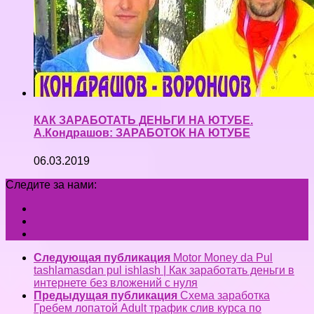
КАК ЗАРАБОТАТЬ ДЕНЬГИ НА ЮТУБЕ.
А.Кондрашов: ЗАРАБОТОК НА ЮТУБЕ
06.03.2019
Следите за нами:
Следующая публикация
Motor Money da Pul
tashlamasdan pul ishlash | Как заработать деньги в
интернете без вложений с нуля
Предыдущая публикация
Схема заработка
Гребем лопатой Adult трафик слив курса по