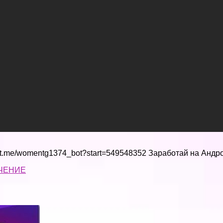
://t.me/womentg1374_bot?start=549548352 Заработай на Андр
ЧЕНИЕ