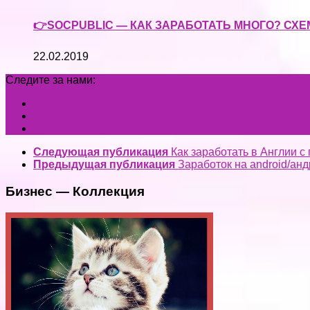
👉SOCPUBLIC — КАК ЗАРАБОТАТЬ МНОГО? СХЕ
22.02.2019
Следите за нами:
Следующая публикация
Как заработать в Англии 
Предыдущая публикация
Заработок на android/анд
Бизнес — Коллекция