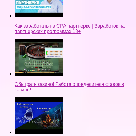
Как заработать на CPA партнерке | Заработок на
партнерских программах 18+
Обыграть казино! Работа определителя ставок в
казино!