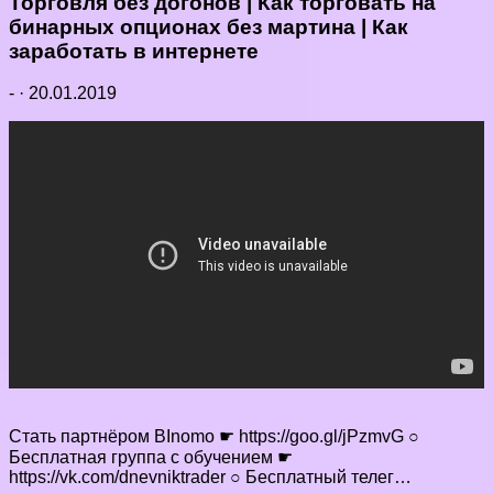
Торговля без догонов | Как торговать на
бинарных опционах без мартина | Как
заработать в интернете
-
·
20.01.2019
Стать партнёром BInomo ☛ https://goo.gl/jPzmvG ○
Бесплатная группа с обучением ☛
https://vk.com/dnevniktrader ○ Бесплатный телег…