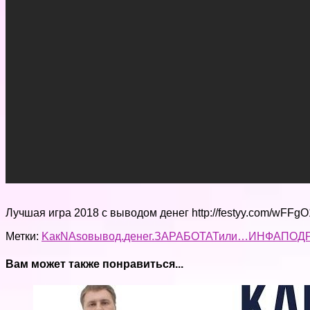
Лучшая игра 2018 с выводом денег http://festyy.com/wF
Метки:
Kак
NA
so
вывод.
денег.
ЗАРАБОТАТ
или…
ИНФА
ПОД
Вам может также понравиться...