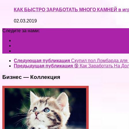
КАК БЫСТРО ЗАРАБОТАТЬ МНОГО КАМНЕЙ в игре M
02.03.2019
Следите за нами:
Следующая публикация
Скупил пол Ломбарда д
Предыдущая публикация
🔞 Как Заработать На До
Бизнес — Коллекция