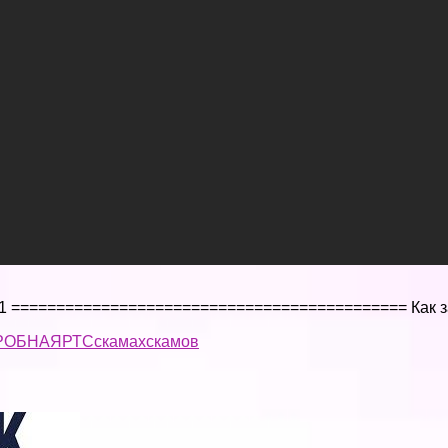
FgO1 ============================================ Как 
РОБНАЯ
РТС
скамах
скамов