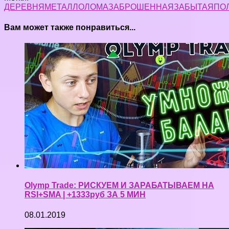
ДЕРЕВНЯМЕТАЛЛОЛОМА
ЗАБРОШЕННАЯЗАБЫТАЯ
ПО
Вам может также понравиться...
Olymp Trade: РИСКУЕМ И ЗАРАБАТЫВАЕМ НА
RSI+SMA | +1333руб ЗА 5 МИН
08.01.2019