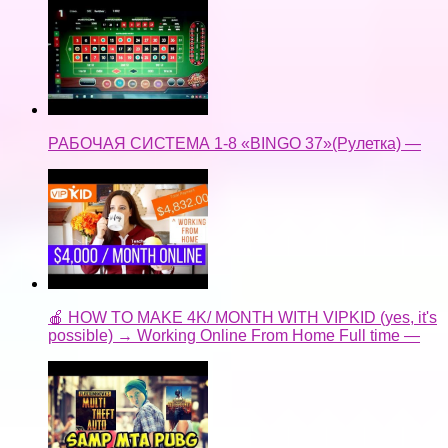
РАБОЧАЯ СИСТЕМА 1-8 «BINGO 37»(Рулетка) —
🍎 HOW TO MAKE 4K/ MONTH WITH VIPKID (yes, it's
possible) → Working Online From Home Full time —