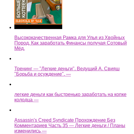
Высококачественная Рамка для Улья из Хвойных
Пород. Как заработать Финансы получая Сотовый
Мёд.
Тренинг — "Легкие деньги". Ведущий А. Свияш
"Борьба и осуждение". —
легкие деньги как быстренько заработать на копке
колодца —
Assassin's Creed Syndicate Прохождение Без
Комментариев Часть 35 — Легкие деньги / Планы
изменились —