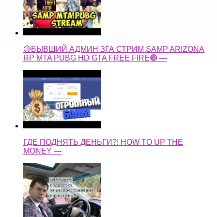
🔴БЫВШИЙ АДМИН ЗГА СТРИМ SAMP ARIZONA
RP MTA PUBG HD GTA FREE FIRE🔴 —
ГДЕ ПОДНЯТЬ ДЕНЬГИ?! HOW TO UP THE
MONEY —