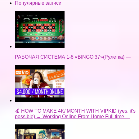
Популярные записи
РАБОЧАЯ СИСТЕМА 1-8 «BINGO 37»(Рулетка) —
🍎 HOW TO MAKE 4K/ MONTH WITH VIPKID (yes, it's
possible) → Working Online From Home Full time —