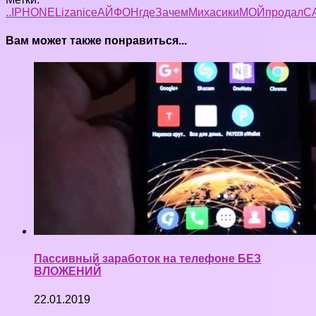
..
IPHONE
Liza
nice
АЙФОН
где
Зачем
Михасики
МОЙ
продал
С
Вам может также понравиться...
Пассивный заработок на телефоне БЕЗ
ВЛОЖЕНИЙ
22.01.2019