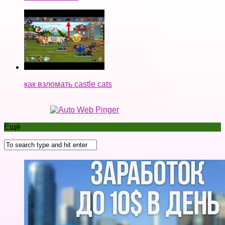
как взломать castle cats
Ещё