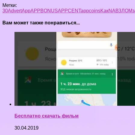
Метки:
30
AdvertApp
APPBONUS
APPCENT
appcoins
Kак
NA
ВЗЛОМ
з
Вам может также понравиться...
Бесплатно скачать фильм
30.04.2019