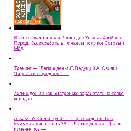
Высококачественная Рамка для Улья из Хвойных
Пород. Как заработать Финансы получая Сотовый
Мёд.
Тренинг — "Легкие деньги". Ведущий А. Свияш
"Борьба и осуждение". —
легкие деньги как быстренько заработать на копке
колодца —
Assassin's Creed Syndicate Прохождение Без
Комментариев Часть 35 — Легкие деньги / Планы
изменились —