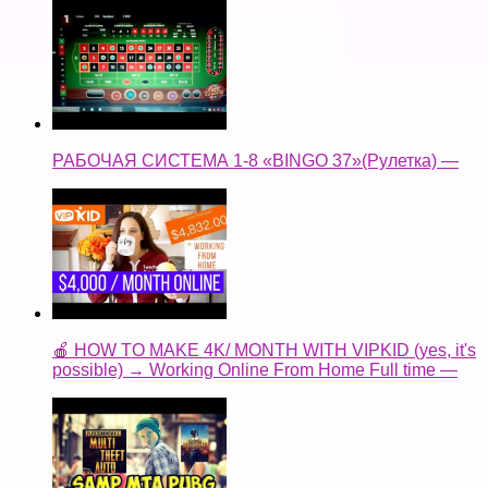
РАБОЧАЯ СИСТЕМА 1-8 «BINGO 37»(Рулетка) —
🍎 HOW TO MAKE 4K/ MONTH WITH VIPKID (yes, it's
possible) → Working Online From Home Full time —