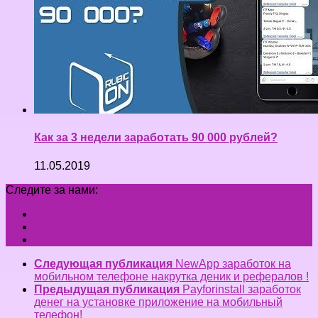
Как за 3 недели заработать 90 000 рублей?
11.05.2019
Следите за нами:
Следующая публикация
NewApp заработок на
мобильном телефоне накрутка деник и рефералов !
Предыдущая публикация
Payforinstall заработок
денег на установке приложение на мобильный
телефон!