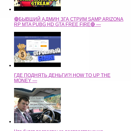
🔴БЫВШИЙ АДМИН ЗГА СТРИМ SAMP ARIZONA
RP MTA PUBG HD GTA FREE FIRE🔴 —
ГДЕ ПОДНЯТЬ ДЕНЬГИ?! HOW TO UP THE
MONEY —