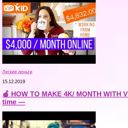
Легкие деньги
15.12.2019
🍎 HOW TO MAKE 4K/ MONTH WITH VIPK
time —