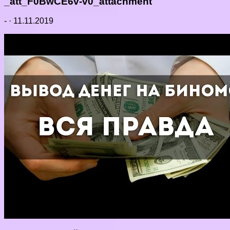
_att_F0BwCE6v-v0_attachment
-
·
11.11.2019