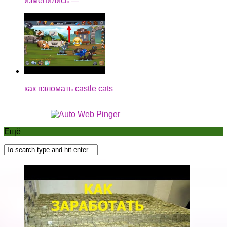
изменились —
как взломать castle cats
Ещё