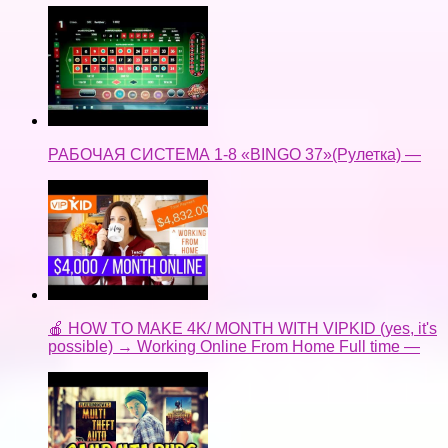
РАБОЧАЯ СИСТЕМА 1-8 «BINGO 37»(Рулетка) —
🍎 HOW TO MAKE 4K/ MONTH WITH VIPKID (yes, it's
possible) → Working Online From Home Full time —