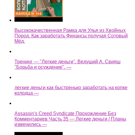
Высококачественная Рамка для Улья из Хвойных
Пород. Как заработать Финансы получая Сотовый
Мёд.
Тренинг — "Легкие деньги". Ведущий А. Свияш
"Борьба и осуждение". —
легкие деньги как быстренько заработать на копке
колодца —
Assassin's Creed Syndicate Прохождение Без
Комментариев Часть 35 — Легкие деньги / Планы
изменились —