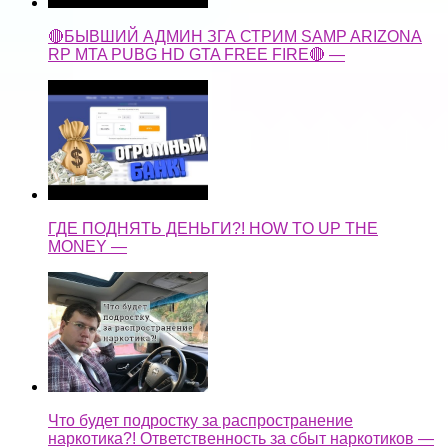
🔴БЫВШИЙ АДМИН ЗГА СТРИМ SAMP ARIZONA
RP MTA PUBG HD GTA FREE FIRE🔴 —
ГДЕ ПОДНЯТЬ ДЕНЬГИ?! HOW TO UP THE
MONEY —
Что будет подростку за распространение
наркотика?! Ответственность за сбыт наркотиков —