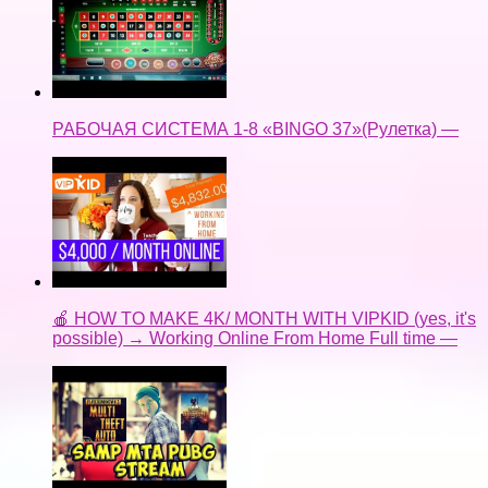
РАБОЧАЯ СИСТЕМА 1-8 «BINGO 37»(Рулетка) —
🍎 HOW TO MAKE 4K/ MONTH WITH VIPKID (yes, it's
possible) → Working Online From Home Full time —