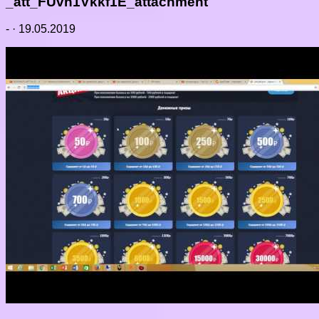
_att_FUvh1Vkkf1E_attachment
-
·
19.05.2019