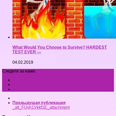
What Would You Choose to Survive? HARDEST
TEST EVER —
04.02.2019
Следите за нами:
Предыдущая публикация
_att_FUvh1Vkkf1E_attachment