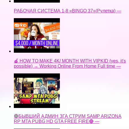
РАБОЧАЯ СИСТЕМА 1-8 «BINGO 37»(Рулетка) —
🍎 HOW TO MAKE 4K/ MONTH WITH VIPKID (yes, it's
possible) → Working Online From Home Full time —
🔴БЫВШИЙ АДМИН ЗГА СТРИМ SAMP ARIZONA
RP MTA PUBG HD GTA FREE FIRE🔴 —