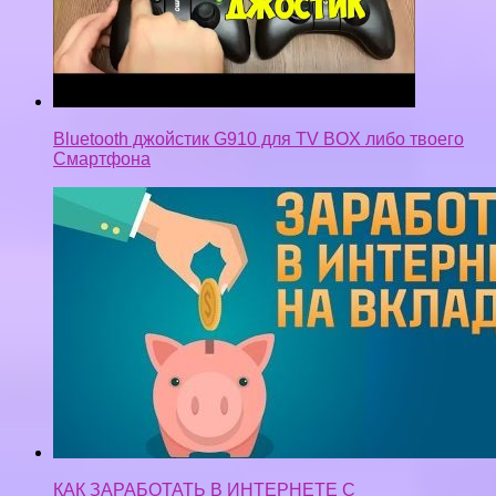
Bluetooth джойстик G910 для TV BOX либо твоего
Cмартфона
КАК ЗАРАБОТАТЬ В ИНТЕРНЕТЕ С