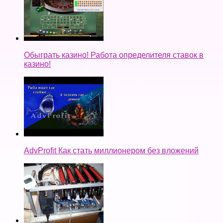
Обыграть казино! Работа определителя ставок в
казино!
AdvProfit Как стать миллионером без вложений