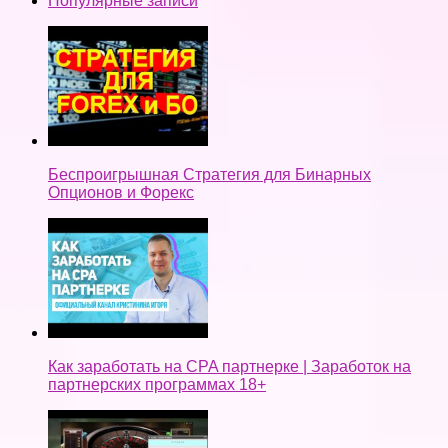
Популярные записи
Беспроигрышная Стратегия для Бинарных
Опционов и Форекс
Как заработать на CPA партнерке | Заработок на
партнерских программах 18+