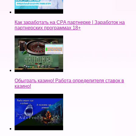
Как заработать на CPA партнерке | Заработок на
партнерских программах 18+
Обыграть казино! Работа определителя ставок в
казино!