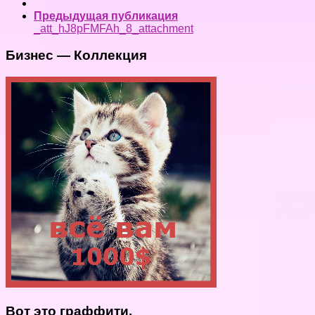
Предыдущая публикация
_att_hJ8pFMFAh_8_attachment
Бизнес — Коллекция
Вот это граффити.