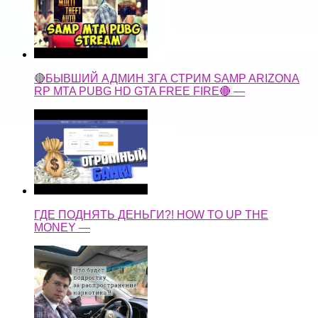
🔴БЫВШИЙ АДМИН ЗГА СТРИМ SAMP ARIZONA
RP MTA PUBG HD GTA FREE FIRE🔴 —
ГДЕ ПОДНЯТЬ ДЕНЬГИ?! HOW TO UP THE
MONEY —