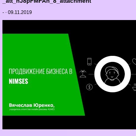
_att_hJ8pFMFAh_8_attachment
-
·
09.11.2019