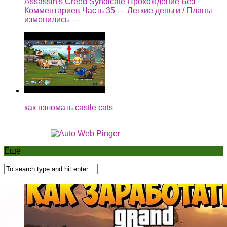
Assassin's Creed Syndicate Прохождение Без
Комментариев Часть 35 — Легкие деньги / Планы
изменились —
как взломать castle cats
Ещё