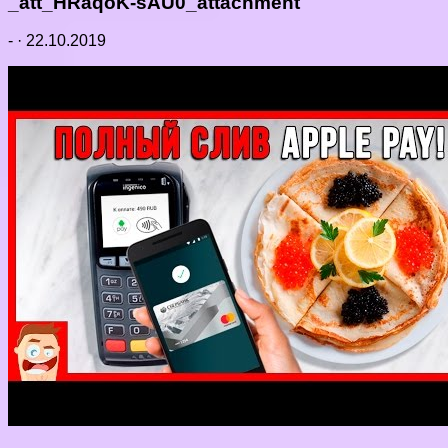
_att_HRaqoK-sAU0_attachment
-
·
22.10.2019