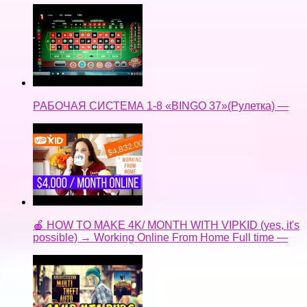
РАБОЧАЯ СИСТЕМА 1-8 «BINGO 37»(Рулетка) —
🍎 HOW TO MAKE 4K/ MONTH WITH VIPKID (yes, it's
possible) → Working Online From Home Full time —