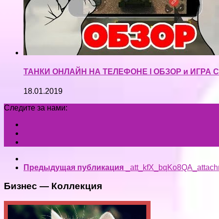
ТАНКИ ОНЛАЙН НА ТЕЛЕФОНЕ l ОБЗОР и ИГРА 
18.01.2019
Следите за нами:
Предыдущая публикация
_att_kfX_bqKo8QA_attach
Бизнес — Коллекция