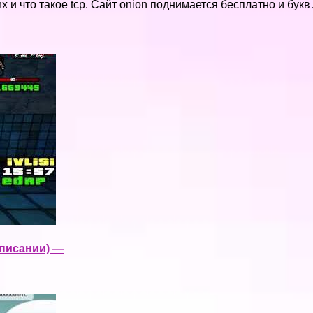
x и что такое tcp. Сайт onion поднимается бесплатно и бук
 описании) —