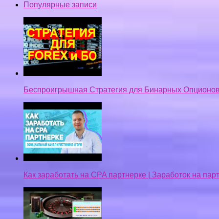
Популярные записи
Беспроигрышная Стратегия для Бинарных Опционов
Как заработать на CPA партнерке | Заработок на па