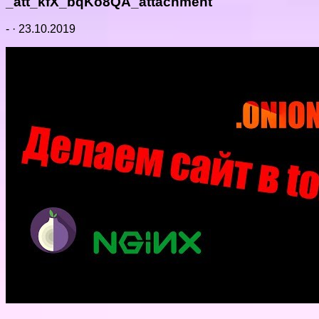
_att_kfX_bqKo8QA_attachment
-
·
23.10.2019