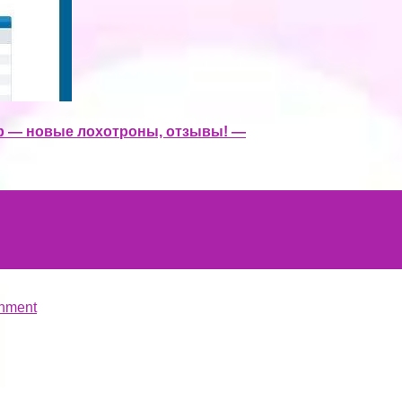
ub — новые лохотроны, отзывы! —
hment