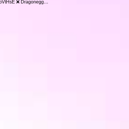
zaObVtHsE ❌ Dragonegg…