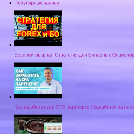
Популярные записи
Беспроигрышная Стратегия для Бинарных Опционов
Как заработать на CPA партнерке | Заработок на па