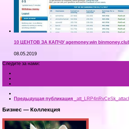
10 ЦЕНТОВ ЗА КАПЧУ agemoney.win binmoney.cl
08.05.2019
Следите за нами:
Предыдущая публикация
_att_LRP4nRvCeSk_attac
Бизнес — Коллекция