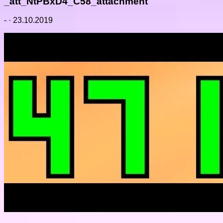
_att_NtPBxD4_C58_attachment
-
·
23.10.2019