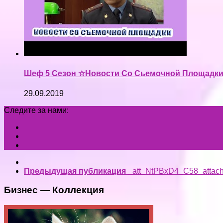
Шеф 5 Сезон ☆Новости Со Сьемочной Площад
29.09.2019
Следите за нами:
Предыдущая публикация
_att_NtPBxD4_C58_attac
Бизнес — Коллекция