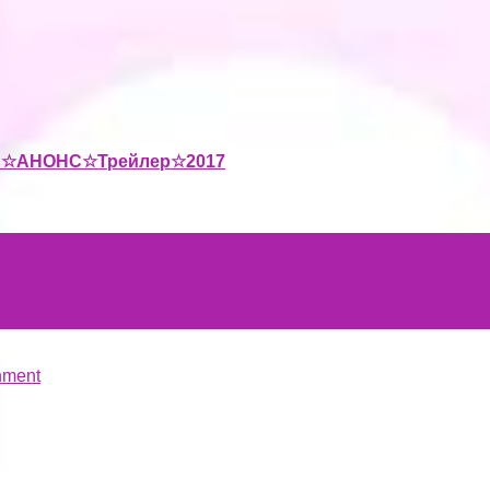
ки☆АНОНС☆Трейлер☆2017
hment