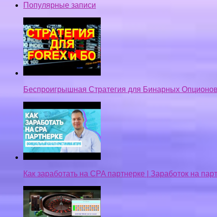
Популярные записи
Беспроигрышная Стратегия для Бинарных Опционов
Как заработать на CPA партнерке | Заработок на па