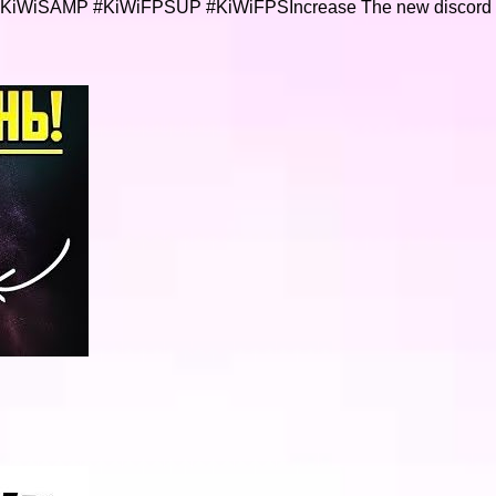
#KiWiSAMP #KiWiFPSUP #KiWiFPSIncrease The new discord li