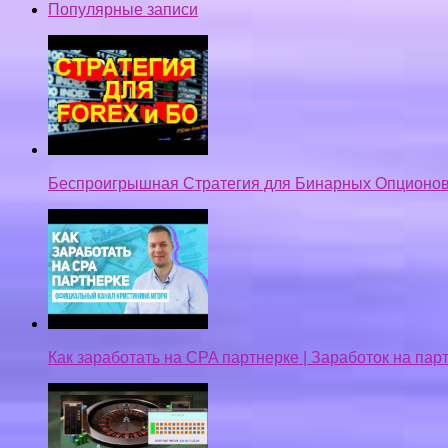
Популярные записи
Беспроигрышная Стратегия для Бинарных Опционов
Как заработать на CPA партнерке | Заработок на па