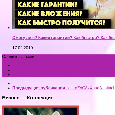
Смогу ли я? Какие гарантии? Как быстро? Как бе
17.02.2019
Следите за нами:
Предыдущая публикация
_att_oZoO8zXuuaA_attac
Бизнес — Коллекция