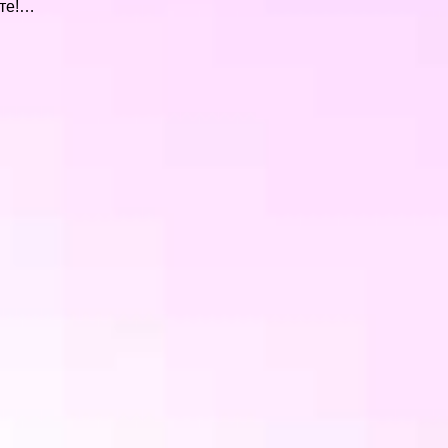
йте!…