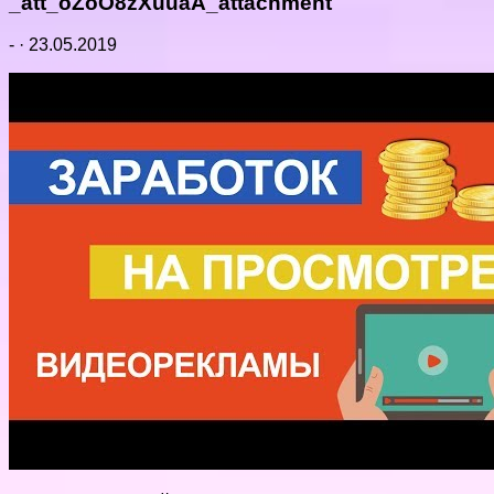
_att_oZoO8zXuuaA_attachment
-
·
23.05.2019