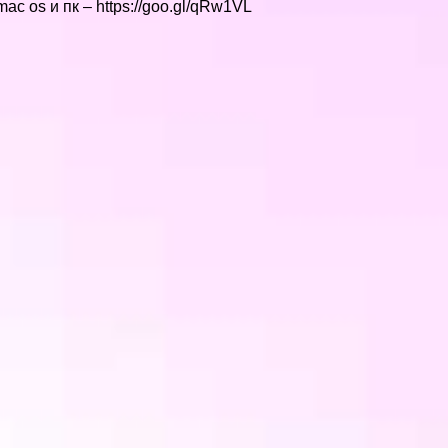
c os и пк – https://goo.gl/qRw1VL