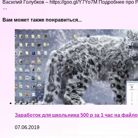
Василий Голубков – https://goo.gl/Y7Yo7M Подробнее про Ph
…
Вам может также понравиться...
Заработок для школьника 500 р за 1 час на файл
07.06.2019