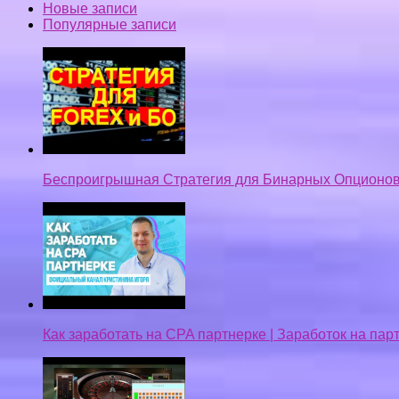
Новые записи
Популярные записи
Беспроигрышная Стратегия для Бинарных Опционов
Как заработать на CPA партнерке | Заработок на па