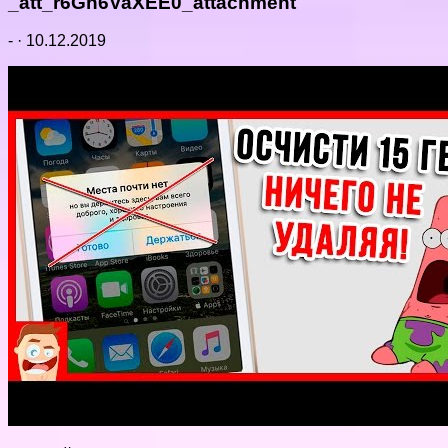
_att_r6Gh6VaXEE0_attachment
-
·
10.12.2019