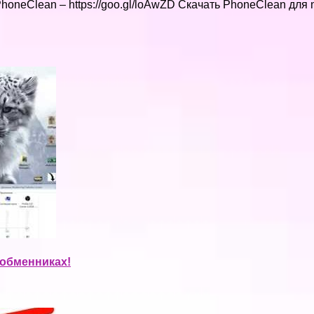
oneClean – https://goo.gl/loAwZD Скачать PhoneClean для ma
ообменниках!