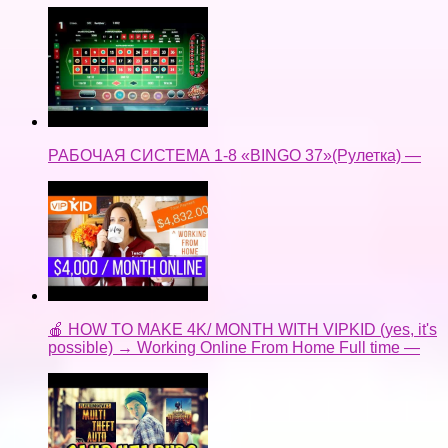
РАБОЧАЯ СИСТЕМА 1-8 «BINGO 37»(Рулетка) —
🍎 HOW TO MAKE 4K/ MONTH WITH VIPKID (yes, it's
possible) → Working Online From Home Full time —