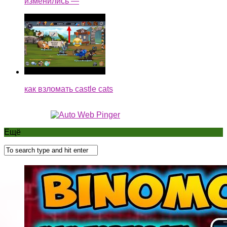
изменились —
как взломать castle cats
Ещё