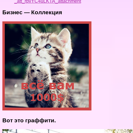
_att_rpvYC4uLKTA_attachment
Бизнес — Коллекция
Вот это граффити.