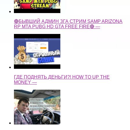
🔴БЫВШИЙ АДМИН ЗГА СТРИМ SAMP ARIZONA
RP MTA PUBG HD GTA FREE FIRE🔴 —
ГДЕ ПОДНЯТЬ ДЕНЬГИ?! HOW TO UP THE
MONEY —