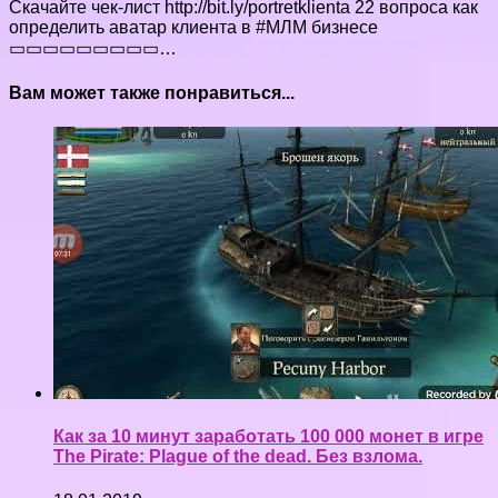
Скачайте чек-лист http://bit.ly/portretklienta 22 вопроса как
определить аватар клиента в #МЛМ бизнесе
▭▭▭▭▭▭▭▭▭…
Вам может также понравиться...
Как за 10 минут заработать 100 000 монет в игре
The Pirate: Plague of the dead. Без взлома.