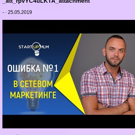
_att_rpvYC4uLKTA_attachment
-
·
25.05.2019