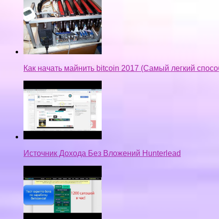
Как начать майнить bitcoin 2017 (Самый легкий спос
Источник Дохода Без Вложений Hunterlead