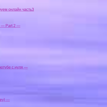
руем онлайн часть3
y — Part 2 —
 ютубе с нуля —
ey) —