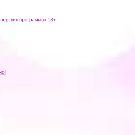
ртнерских программах 18+
но!