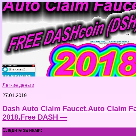
Легкие деньги
27.01.2019
Dash Auto Claim Faucet.Auto Claim 
2018.Free DASH —
Следите за нами: